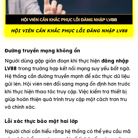
HỘI VIÊN CẦN KHẮC PHỤC LỖI ĐĂNG NHẬP LV88
Đường truyền mạng không ổn
Người dùng gặp gián đoạn khi thực hiện
đăng nhập
LV88
trong trường hợp kết nối mạng suy yếu bất ngờ.
Hệ thống cần đường truyền mạnh để xác thực dữ liệu
gửi lên. Hội viên nên đổi sang mạng ổn định hơn trước
khi thực hiện thao tác truy cập. Việc kiểm tra thiết bị
giúp hoàn thiện quá trình truy cập một cách trơn tru
và chính xác.
Lỗi xác thực bảo mật hai lớp
Người chơi cần hiểu rằng hệ thống có thể yêu cầu mã