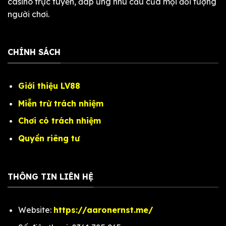
casino trực tuyến, đáp ứng nhu cầu của mọi đối tượng
người chơi.
CHÍNH SÁCH
Giới thiệu LV88
Miễn trừ trách nhiệm
Chơi có trách nhiệm
Quyền riêng tư
THÔNG TIN LIÊN HỆ
Website:
https://aaronernst.me/