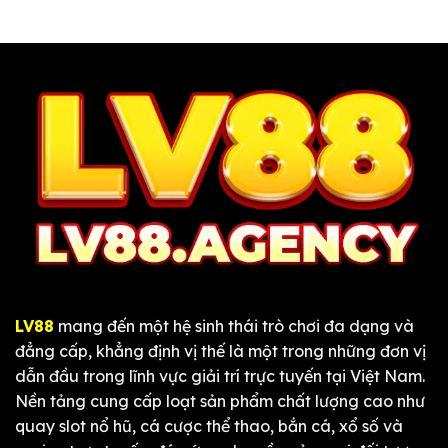
LV88
mang đến một hệ sinh thái trò chơi đa dạng và
đẳng cấp, khẳng định vị thế là một trong những đơn vị
dẫn đầu trong lĩnh vực giải trí trực tuyến tại Việt Nam.
Nền tảng cung cấp loạt sản phẩm chất lượng cao như
quay slot nổ hũ, cá cược thể thao, bắn cá, xổ số và