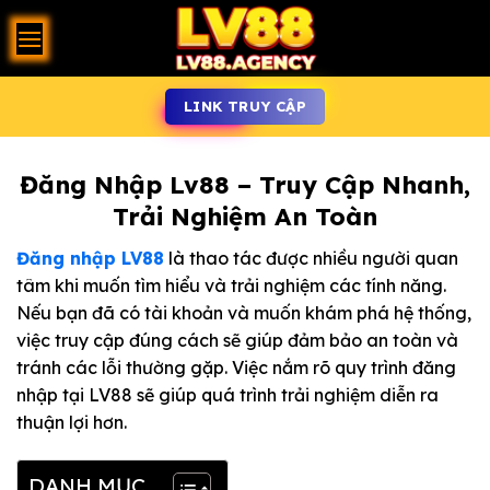
Bỏ
qua
nội
dung
LINK TRUY CẬP
Đăng Nhập Lv88 – Truy Cập Nhanh,
Trải Nghiệm An Toàn
Đăng nhập LV88
là thao tác được nhiều người quan
tâm khi muốn tìm hiểu và trải nghiệm các tính năng.
Nếu bạn đã có tài khoản và muốn khám phá hệ thống,
việc truy cập đúng cách sẽ giúp đảm bảo an toàn và
tránh các lỗi thường gặp. Việc nắm rõ quy trình đăng
nhập tại LV88 sẽ giúp quá trình trải nghiệm diễn ra
thuận lợi hơn.
DANH MỤC