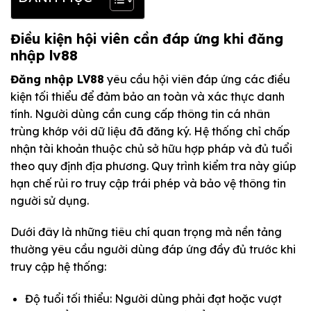
Điều kiện hội viên cần đáp ứng khi đăng
nhập lv88
Đăng nhập LV88
yêu cầu hội viên đáp ứng các điều
kiện tối thiểu để đảm bảo an toàn và xác thực danh
tính. Người dùng cần cung cấp thông tin cá nhân
trùng khớp với dữ liệu đã đăng ký. Hệ thống chỉ chấp
nhận tài khoản thuộc chủ sở hữu hợp pháp và đủ tuổi
theo quy định địa phương. Quy trình kiểm tra này giúp
hạn chế rủi ro truy cập trái phép và bảo vệ thông tin
người sử dụng.
Dưới đây là những tiêu chí quan trọng mà nền tảng
thường yêu cầu người dùng đáp ứng đầy đủ trước khi
truy cập hệ thống:
Độ tuổi tối thiểu: Người dùng phải đạt hoặc vượt