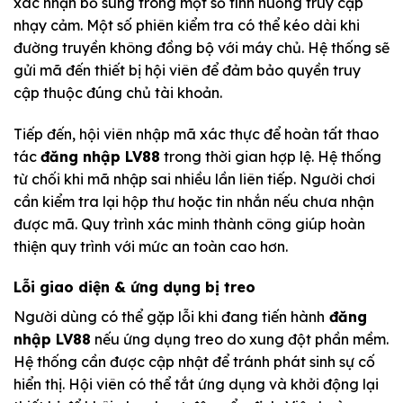
xác nhận bổ sung trong một số tình huống truy cập
nhạy cảm. Một số phiên kiểm tra có thể kéo dài khi
đường truyền không đồng bộ với máy chủ. Hệ thống sẽ
gửi mã đến thiết bị hội viên để đảm bảo quyền truy
cập thuộc đúng chủ tài khoản.
Tiếp đến, hội viên nhập mã xác thực để hoàn tất thao
tác
đăng nhập LV88
trong thời gian hợp lệ. Hệ thống
từ chối khi mã nhập sai nhiều lần liên tiếp. Người chơi
cần kiểm tra lại hộp thư hoặc tin nhắn nếu chưa nhận
được mã. Quy trình xác minh thành công giúp hoàn
thiện quy trình với mức an toàn cao hơn.
Lỗi giao diện & ứng dụng bị treo
Người dùng có thể gặp lỗi khi đang tiến hành
đăng
nhập LV88
nếu ứng dụng treo do xung đột phần mềm.
Hệ thống cần được cập nhật để tránh phát sinh sự cố
hiển thị. Hội viên có thể tắt ứng dụng và khởi động lại