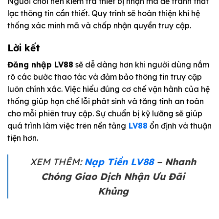
Người chơi nên kiểm tra thiết bị nhận mã để tránh thất
lạc thông tin cần thiết. Quy trình sẽ hoàn thiện khi hệ
thống xác minh mã và chấp nhận quyền truy cập.
Lời kết
Đăng nhập LV88
sẽ dễ dàng hơn khi người dùng nắm
rõ các bước thao tác và đảm bảo thông tin truy cập
luôn chính xác. Việc hiểu đúng cơ chế vận hành của hệ
thống giúp hạn chế lỗi phát sinh và tăng tính an toàn
cho mỗi phiên truy cập. Sự chuẩn bị kỹ lưỡng sẽ giúp
quá trình làm việc trên nền tảng
LV88
ổn định và thuận
tiện hơn.
XEM THÊM:
Nạp Tiền LV88
– Nhanh
Chóng Giao Dịch Nhận Ưu Đãi
Khủng