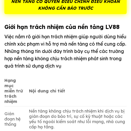
NỀN TẢNG CÓ QUYỀN ĐIỀU CHỈNH ĐIỀU KHOẢN
KHÔNG CẦN BÁO TRƯỚC
Giới hạn trách nhiệm của nền tảng LV88
Việc nắm rõ giới hạn trách nhiệm giúp người dùng hiểu
chính xác phạm vi hỗ trợ mà nền tảng có thể cung cấp.
Những thông tin dưới đây trình bày cụ thể các trường
hợp nền tảng không chịu trách nhiệm phát sinh trong
quá trình sử dụng dịch vụ
Hạng
mục
miễn trừ
Nội dung chi tiết
trách
nhiệm
Nền tảng không chịu trách nhiệm khi dịch vụ bị
Gián
gián đoạn do bảo trì, sự cố kỹ thuật hoặc các
đoạn hệ
yếu tố ngoài kiểm soát như lỗi mạng, nhà cung
thống
cấp hạ tầng.