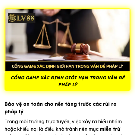
CỔNG GAME XÁC ĐỊNH GIỚI HẠN TRONG VẤN ĐỀ
PHÁP LÝ
Bảo vệ an toàn cho nền tảng trước các rủi ro
pháp lý
Trong môi trường trực tuyến, việc xảy ra hiểu nhầm
hoặc khiếu nại là điều khó tránh nên mục
miễn trừ