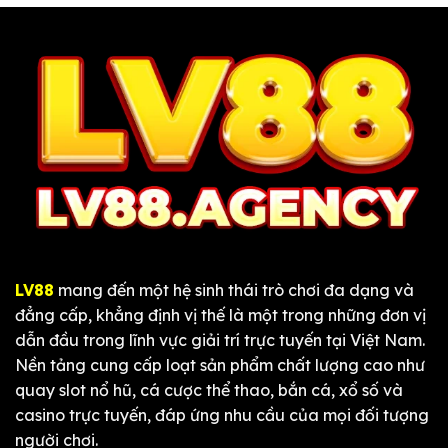
LV88
mang đến một hệ sinh thái trò chơi đa dạng và
đẳng cấp, khẳng định vị thế là một trong những đơn vị
dẫn đầu trong lĩnh vực giải trí trực tuyến tại Việt Nam.
Nền tảng cung cấp loạt sản phẩm chất lượng cao như
quay slot nổ hũ, cá cược thể thao, bắn cá, xổ số và
casino trực tuyến, đáp ứng nhu cầu của mọi đối tượng
người chơi.