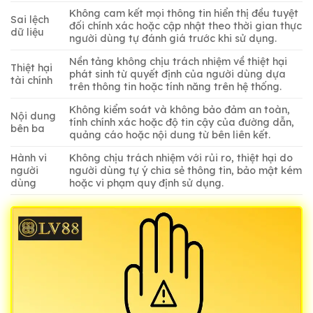
Không cam kết mọi thông tin hiển thị đều tuyệt
Sai lệch
đối chính xác hoặc cập nhật theo thời gian thực
dữ liệu
người dùng tự đánh giá trước khi sử dụng.
Nền tảng không chịu trách nhiệm về thiệt hại
Thiệt hại
phát sinh từ quyết định của người dùng dựa
tài chính
trên thông tin hoặc tính năng trên hệ thống.
Không kiểm soát và không bảo đảm an toàn,
Nội dung
tính chính xác hoặc độ tin cậy của đường dẫn,
bên ba
quảng cáo hoặc nội dung từ bên liên kết.
Hành vi
Không chịu trách nhiệm với rủi ro, thiệt hại do
người
người dùng tự ý chia sẻ thông tin, bảo mật kém
dùng
hoặc vi phạm quy định sử dụng.