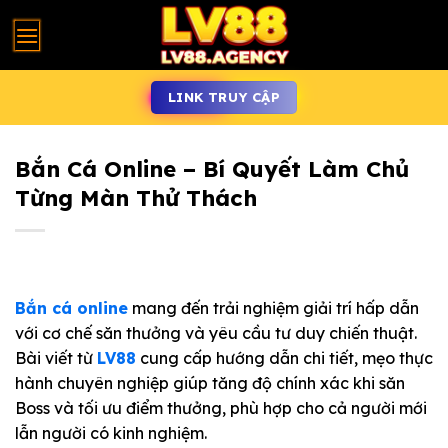
Bỏ
qua
nội
dung
LINK TRUY CẬP
Bắn Cá Online – Bí Quyết Làm Chủ
Từng Màn Thử Thách
Bắn cá online
mang đến trải nghiệm giải trí hấp dẫn
với cơ chế săn thưởng và yêu cầu tư duy chiến thuật.
Bài viết từ
LV88
cung cấp hướng dẫn chi tiết, mẹo thực
hành chuyên nghiệp giúp tăng độ chính xác khi săn
Boss và tối ưu điểm thưởng, phù hợp cho cả người mới
lẫn người có kinh nghiệm.