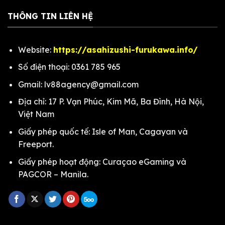
THÔNG TIN LIÊN HỆ
Website:
https://asahizushi-furukawa.info/
Số điện thoại: 0361 785 965
Gmail:
lv88agency@gmail.com
Địa chỉ: 17 P. Vạn Phúc, Kim Mã, Ba Đình, Hà Nội,
Việt Nam
Giấy phép quốc tế: Isle of Man, Cagayan và
Freeport.
Giấy phép hoạt động: Curaçao eGaming và
PAGCOR – Manila.