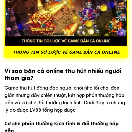
THÔNG TIN SƠ LƯỢC VỀ GAME BẮN CÁ ONLINE
Vì sao bắn cá online thu hút nhiều người
tham gia?
Game thu hút đông đảo người chơi nhờ lối chơi đơn
giản nhưng đầy chiến thuật, kết hợp phần thưởng hấp
dẫn và cơ chế đổi thưởng kịch tính. Dưới đây là những
lý do được LV88 tổng hợp được:
Cơ chế phần thưởng kịch tính & đổi thưởng hấp
dẫn