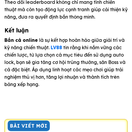
Theo dõi leaderboard không chỉ mang tính chiến
thuật mà còn tạo động lực cạnh tranh giúp cải thiện kỹ
năng, đưa ra quyết định bắn thông minh.
Kết luận
Bắn cá online
là sự kết hợp hoàn hảo giữa giải trí và
kỹ năng chiến thuật.
LV88
tin rằng khi nắm vững các
chiến lược, từ lựa chọn cá mục tiêu đến sử dụng auto
lock, bạn sẽ gia tăng cơ hội trúng thưởng, săn Boss và
cá đặc biệt. Áp dụng linh hoạt các mẹo chơi giúp trải
nghiệm thú vị hơn, tăng lợi nhuận và thành tích trên
bảng xếp hạng.
BÀI VIẾT MỚI