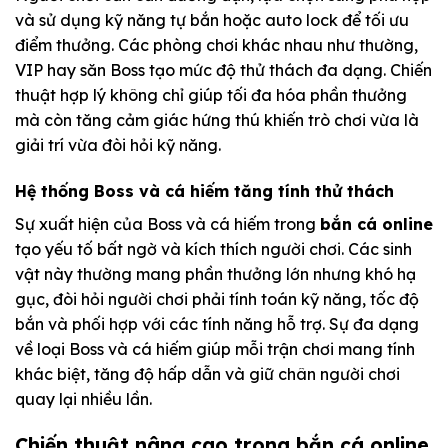
và sử dụng kỹ năng tự bắn hoặc auto lock để tối ưu
điểm thưởng. Các phòng chơi khác nhau như thường,
VIP hay săn Boss tạo mức độ thử thách đa dạng. Chiến
thuật hợp lý không chỉ giúp tối đa hóa phần thưởng
mà còn tăng cảm giác hứng thú khiến trò chơi vừa là
giải trí vừa đòi hỏi kỹ năng.
Hệ thống Boss và cá hiếm tăng tính thử thách
Sự xuất hiện của Boss và cá hiếm trong
bắn cá online
tạo yếu tố bất ngờ và kích thích người chơi. Các sinh
vật này thường mang phần thưởng lớn nhưng khó hạ
gục, đòi hỏi người chơi phải tính toán kỹ năng, tốc độ
bắn và phối hợp với các tính năng hỗ trợ. Sự đa dạng
về loại Boss và cá hiếm giúp mỗi trận chơi mang tính
khác biệt, tăng độ hấp dẫn và giữ chân người chơi
quay lại nhiều lần.
Chiến thuật nâng cao trong bắn cá online