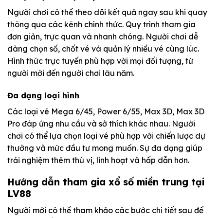
Người chơi có thể theo dõi kết quả ngay sau khi quay
thông qua các kênh chính thức. Quy trình tham gia
đơn giản, trực quan và nhanh chóng. Người chơi dễ
dàng chọn số, chốt vé và quản lý nhiều vé cùng lúc.
Hình thức trực tuyến phù hợp với mọi đối tượng, từ
người mới đến người chơi lâu năm.
Đa dạng loại hình
Các loại vé Mega 6/45, Power 6/55, Max 3D, Max 3D
Pro đáp ứng nhu cầu và sở thích khác nhau. Người
chơi có thể lựa chọn loại vé phù hợp với chiến lược dự
thưởng và mức đầu tư mong muốn. Sự đa dạng giúp
trải nghiệm thêm thú vị, linh hoạt và hấp dẫn hơn.
Hướng dẫn tham gia xổ số miền trung tại
LV88
Người mới có thể tham khảo các bước chi tiết sau để