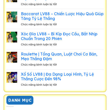
Trung
Số
Chức năng bình luận bị tắt
ở
–
Cho
CMD
Tổng
Hội
LV88
Baccarat LV88 – Chiến Lược Hiệu Quả Giúp
Quan
Viên
–
Cách
Tăng Tỷ Lệ Thắng
LV88
Sân
Chơi
Chức năng bình luận bị tắt
ở
Chơi
Và
Baccarat
Cá
Ưu
LV88
Xóc Đĩa LV88 – Bí Kíp Đọc Cầu, Bắt Nhịp
Cược
Điểm
–
Thể
Chuẩn Trong 20 Phiên
Chiến
Thao
Chức năng bình luận bị tắt
ở
Lược
Trực
Xóc
Hiệu
Tuyến
Đĩa
Roulette | Tổng Quan, Luật Chơi Cơ Bản,
Quả
Uy
LV88
Giúp
Mẹo Thắng Đậm
Tín
–
Tăng
Số
Chức năng bình luận bị tắt
ở
Bí
Tỷ
1
Roulette
Kíp
Lệ
|
Xổ Số LV88 | Đa Dạng Loại Hình, Tỷ Lệ
Đọc
Thắng
Tổng
Cầu,
Thắng Cược Đến 98%
Quan,
Bắt
Chức năng bình luận bị tắt
ở
Luật
Nhịp
Xổ
Chơi
Chuẩn
Số
Cơ
Trong
LV88
Bản,
20
DANH MỤC
|
Mẹo
Phiên
Đa
Thắng
Dạng