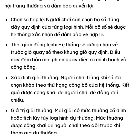
hội trúng thưởng và đảm bảo quyền lợi.
Chọn số hợp lệ: Người chơi cần chọn bộ số đúng
dãy quy định của từng loại hình. Mỗi bộ số sẽ được
hệ thống xác nhận để đảm bảo vé hợp lệ.
Thời gian đóng lệnh: Hệ thống sẽ dừng nhận vé
trước giờ quay số theo khung giờ quy định. Điều
này đảm bảo mọi phiên quay diễn ra minh bạch và
công bằng.
Xác định giải thưởng: Người chơi trúng khi số đã
chọn khớp theo thứ hạng công bố của hệ thống. Kết
quả được công khai để người chơi dễ dàng đối
chiếu.
Giá trị giải thưởng: Mỗi giải có mức thưởng cố định
hoặc tích lũy tùy loại hình dự thưởng. Mức thưởng
được công khai để người chơi theo dõi trước khi
tham gia dự thưởng.