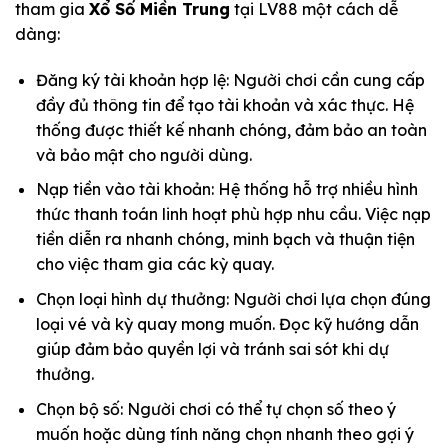
tham gia
Xổ Số Miền Trung
tại LV88 một cách dễ
dàng:
Đăng ký tài khoản hợp lệ: Người chơi cần cung cấp
đầy đủ thông tin để tạo tài khoản và xác thực. Hệ
thống được thiết kế nhanh chóng, đảm bảo an toàn
và bảo mật cho người dùng.
Nạp tiền vào tài khoản: Hệ thống hỗ trợ nhiều hình
thức thanh toán linh hoạt phù hợp nhu cầu. Việc nạp
tiền diễn ra nhanh chóng, minh bạch và thuận tiện
cho việc tham gia các kỳ quay.
Chọn loại hình dự thưởng: Người chơi lựa chọn đúng
loại vé và kỳ quay mong muốn. Đọc kỹ hướng dẫn
giúp đảm bảo quyền lợi và tránh sai sót khi dự
thưởng.
Chọn bộ số: Người chơi có thể tự chọn số theo ý
muốn hoặc dùng tính năng chọn nhanh theo gợi ý