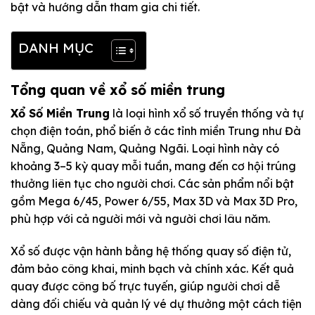
bật và hướng dẫn tham gia chi tiết.
DANH MỤC
Tổng quan về xổ số miền trung
Xổ Số Miền Trung
là loại hình xổ số truyền thống và tự
chọn điện toán, phổ biến ở các tỉnh miền Trung như Đà
Nẵng, Quảng Nam, Quảng Ngãi. Loại hình này có
khoảng 3–5 kỳ quay mỗi tuần, mang đến cơ hội trúng
thưởng liên tục cho người chơi. Các sản phẩm nổi bật
gồm Mega 6/45, Power 6/55, Max 3D và Max 3D Pro,
phù hợp với cả người mới và người chơi lâu năm.
Xổ số được vận hành bằng hệ thống quay số điện tử,
đảm bảo công khai, minh bạch và chính xác. Kết quả
quay được công bố trực tuyến, giúp người chơi dễ
dàng đối chiếu và quản lý vé dự thưởng một cách tiện