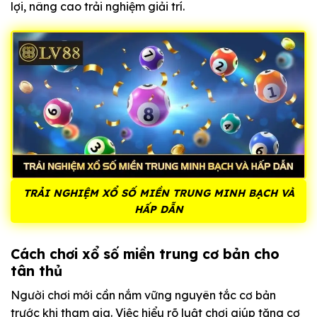
lợi, nâng cao trải nghiệm giải trí.
TRẢI NGHIỆM XỔ SỐ MIỀN TRUNG MINH BẠCH VÀ
HẤP DẪN
Cách chơi xổ số miền trung cơ bản cho
tân thủ
Người chơi mới cần nắm vững nguyên tắc cơ bản
trước khi tham gia. Việc hiểu rõ luật chơi giúp tăng cơ