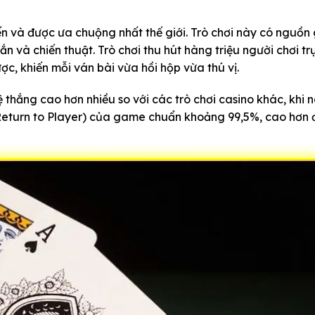
ến và được ưa chuộng nhất thế giới. Trò chơi này có nguồn
 và chiến thuật. Trò chơi thu hút hàng triệu người chơi tr
ợc, khiến mỗi ván bài vừa hồi hộp vừa thú vị.
lệ thắng cao hơn nhiều so với các trò chơi casino khác, khi 
 (Return to Player) của game chuẩn khoảng 99,5%, cao hơn