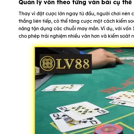
Quản lý vốn theo từng ván bài cụ thể
Thay vì đặt cược lớn ngay từ đầu, người chơi nên 
thắng liên tiếp, có thể tăng cược một cách kiểm so
năng tận dụng các chuỗi may mắn. Ví dụ, với vốn 
cho phép trải nghiệm nhiều ván hơn và kiểm soát rủ