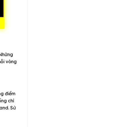
 Những
mỗi vòng
ng điểm
ống chỉ
tand. Sử