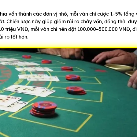
chia vốn thành các đơn vị nhỏ, mỗi ván chỉ cược 1–5% tổng 
át. Chiến lược này giúp giảm rủi ro cháy vốn, đồng thời duy 
10 triệu VNĐ, mỗi ván chỉ nên đặt 100.000–500.000 VNĐ, đ
i ro tốt hơn.