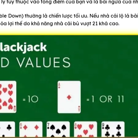
p lý tùy thuộc vào tổng điểm của bạn và lá bài ngửa của nh
le Down) thường là chiến lược tối ưu. Nếu nhà cái lộ lá bà
hóa lợi thế do khả năng nhà cái bù vượt 21 khá cao.