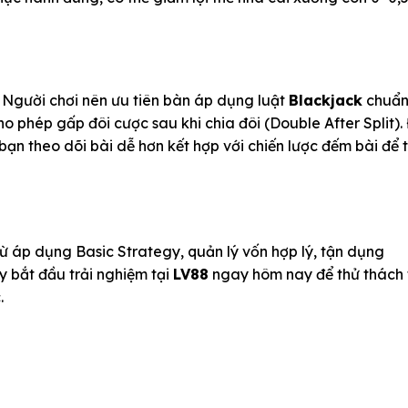
. Người chơi nên ưu tiên bàn áp dụng luật
Blackjack
chuẩn
ho phép gấp đôi cược sau khi chia đôi (Double After Split)
 bạn theo dõi bài dễ hơn kết hợp với chiến lược đếm bài để 
 từ áp dụng Basic Strategy, quản lý vốn hợp lý, tận dụng
 bắt đầu trải nghiệm tại
LV88
ngay hôm nay để thử thách t
.