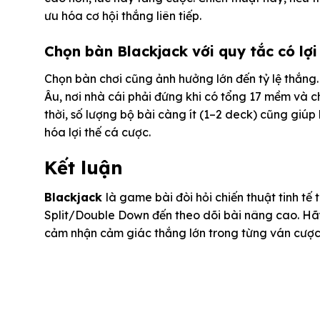
ưu hóa cơ hội thắng liên tiếp.
Chọn bàn Blackjack với quy tắc có lợi
Chọn bàn chơi cũng ảnh hưởng lớn đến tỷ lệ thắng
Âu, nơi nhà cái phải đứng khi có tổng 17 mềm và c
thời, số lượng bộ bài càng ít (1–2 deck) cũng giúp
hóa lợi thế cá cược.
Kết luận
Blackjack
là game bài đòi hỏi chiến thuật tinh tế
Split/Double Down đến theo dõi bài nâng cao. Hãy
cảm nhận cảm giác thắng lớn trong từng ván cược