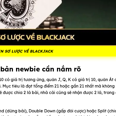
N SƠ LƯỢC VỀ BLACKJACK
 bản newbie cần nắm rõ
–10 có giá trị tương ứng, quân J, Q, K có giá trị 10, quân Át 
ơi. Mục tiêu là đạt tổng điểm 21 hoặc gần 21 nhất mà không
 được chia 2 lá bài, nhà cái cũng sẽ nhận được 2 lá, trong
and (dừng bài), Double Down (gấp đôi cược) hoặc Split (chi