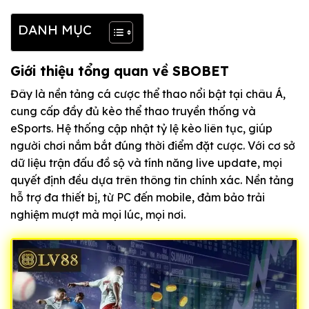
DANH MỤC
Giới thiệu tổng quan về SBOBET
Đây là nền tảng cá cược thể thao nổi bật tại châu Á,
cung cấp đầy đủ kèo thể thao truyền thống và
eSports. Hệ thống cập nhật tỷ lệ kèo liên tục, giúp
người chơi nắm bắt đúng thời điểm đặt cược. Với cơ sở
dữ liệu trận đấu đồ sộ và tính năng live update, mọi
quyết định đều dựa trên thông tin chính xác. Nền tảng
hỗ trợ đa thiết bị, từ PC đến mobile, đảm bảo trải
nghiệm mượt mà mọi lúc, mọi nơi.