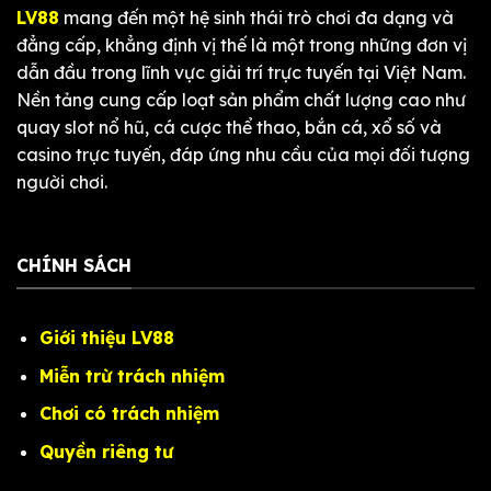
LV88
mang đến một hệ sinh thái trò chơi đa dạng và
đẳng cấp, khẳng định vị thế là một trong những đơn vị
dẫn đầu trong lĩnh vực giải trí trực tuyến tại Việt Nam.
Nền tảng cung cấp loạt sản phẩm chất lượng cao như
quay slot nổ hũ, cá cược thể thao, bắn cá, xổ số và
casino trực tuyến, đáp ứng nhu cầu của mọi đối tượng
người chơi.
CHÍNH SÁCH
Giới thiệu LV88
Miễn trừ trách nhiệm
Chơi có trách nhiệm
Quyền riêng tư