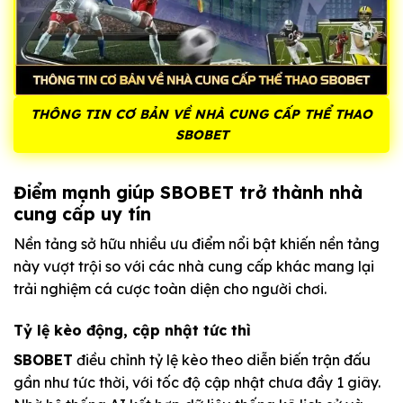
THÔNG TIN CƠ BẢN VỀ NHÀ CUNG CẤP THỂ THAO
SBOBET
Điểm mạnh giúp SBOBET trở thành nhà
cung cấp uy tín
Nền tảng sở hữu nhiều ưu điểm nổi bật khiến nền tảng
này vượt trội so với các nhà cung cấp khác mang lại
trải nghiệm cá cược toàn diện cho người chơi.
Tỷ lệ kèo động, cập nhật tức thì
SBOBET
điều chỉnh tỷ lệ kèo theo diễn biến trận đấu
gần như tức thời, với tốc độ cập nhật chưa đầy 1 giây.