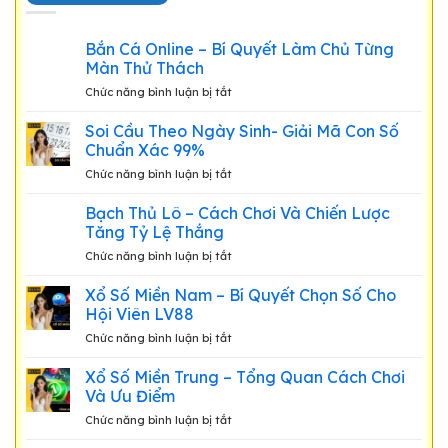
Bắn Cá Online – Bí Quyết Làm Chủ Từng
Màn Thử Thách
Chức năng bình luận bị tắt
ở
Bắn
Cá
Soi Cầu Theo Ngày Sinh- Giải Mã Con Số
Online
Chuẩn Xác 99%
–
Chức năng bình luận bị tắt
ở
Bí
Soi
Quyết
Cầu
Bạch Thủ Lô – Cách Chơi Và Chiến Lược
Làm
Theo
Chủ
Tăng Tỷ Lệ Thắng
Ngày
Từng
Chức năng bình luận bị tắt
ở
Sinh-
Màn
Bạch
Giải
Thử
Thủ
Xổ Số Miền Nam – Bí Quyết Chọn Số Cho
Mã
Thách
Lô
Con
Hội Viên LV88
–
Số
Chức năng bình luận bị tắt
ở
Cách
Chuẩn
Xổ
Chơi
Xác
Số
Xổ Số Miền Trung – Tổng Quan Cách Chơi
Và
99%
Miền
Chiến
Và Ưu Điểm
Nam
Lược
Chức năng bình luận bị tắt
ở
–
Tăng
Xổ
Bí
Tỷ