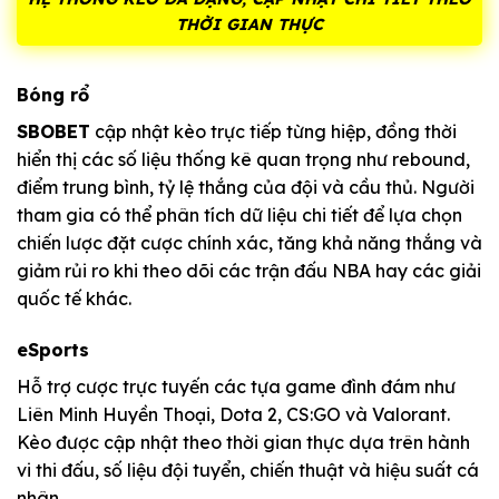
THỜI GIAN THỰC
Bóng rổ
SBOBET
cập nhật kèo trực tiếp từng hiệp, đồng thời
hiển thị các số liệu thống kê quan trọng như rebound,
điểm trung bình, tỷ lệ thắng của đội và cầu thủ. Người
tham gia có thể phân tích dữ liệu chi tiết để lựa chọn
chiến lược đặt cược chính xác, tăng khả năng thắng và
giảm rủi ro khi theo dõi các trận đấu NBA hay các giải
quốc tế khác.
eSports
Hỗ trợ cược trực tuyến các tựa game đình đám như
Liên Minh Huyền Thoại, Dota 2, CS:GO và Valorant.
Kèo được cập nhật theo thời gian thực dựa trên hành
vi thi đấu, số liệu đội tuyển, chiến thuật và hiệu suất cá
nhân.