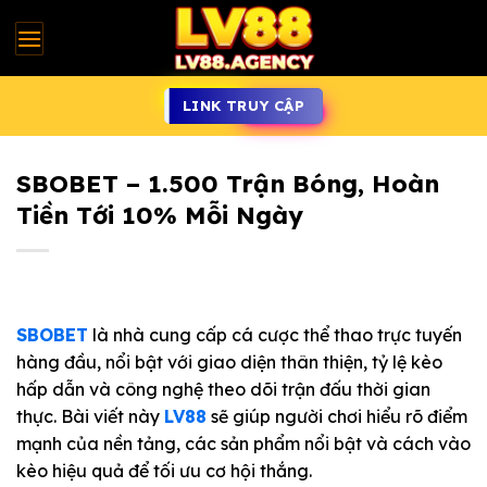
Bỏ
qua
nội
dung
LINK TRUY CẬP
SBOBET – 1.500 Trận Bóng, Hoàn
Tiền Tới 10% Mỗi Ngày
SBOBET
là nhà cung cấp cá cược thể thao trực tuyến
hàng đầu, nổi bật với giao diện thân thiện, tỷ lệ kèo
hấp dẫn và công nghệ theo dõi trận đấu thời gian
thực. Bài viết này
LV88
sẽ giúp người chơi hiểu rõ điểm
mạnh của nền tảng, các sản phẩm nổi bật và cách vào
kèo hiệu quả để tối ưu cơ hội thắng.