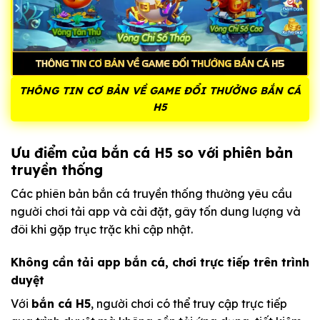
THÔNG TIN CƠ BẢN VỀ GAME ĐỔI THƯỞNG BẮN CÁ
H5
Ưu điểm của bắn cá H5 so với phiên bản
truyền thống
Các phiên bản bắn cá truyền thống thường yêu cầu
người chơi tải app và cài đặt, gây tốn dung lượng và
đôi khi gặp trục trặc khi cập nhật.
Không cần tải app bắn cá, chơi trực tiếp trên trình
duyệt
Với
bắn cá H5
, người chơi có thể truy cập trực tiếp