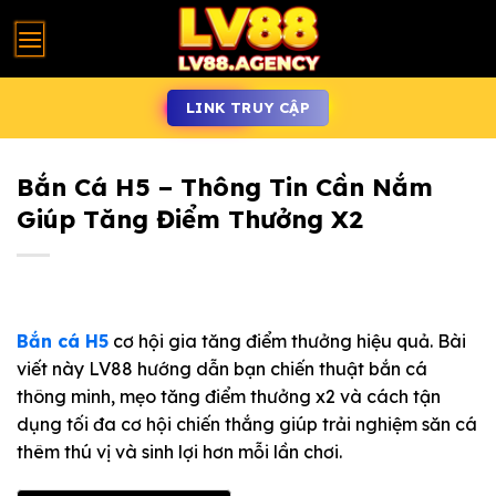
Bỏ
qua
nội
dung
LINK TRUY CẬP
Bắn Cá H5 – Thông Tin Cần Nắm
Giúp Tăng Điểm Thưởng X2
Bắn cá H5
cơ hội gia tăng điểm thưởng hiệu quả. Bài
viết này LV88 hướng dẫn bạn chiến thuật bắn cá
thông minh, mẹo tăng điểm thưởng x2 và cách tận
dụng tối đa cơ hội chiến thắng giúp trải nghiệm săn cá
thêm thú vị và sinh lợi hơn mỗi lần chơi.