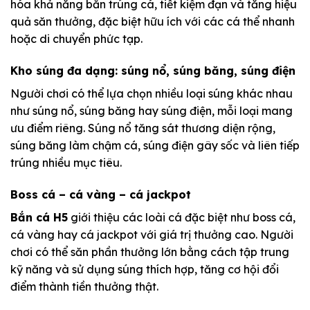
hóa khả năng bắn trúng cá, tiết kiệm đạn và tăng hiệu
quả săn thưởng, đặc biệt hữu ích với các cá thể nhanh
hoặc di chuyển phức tạp.
Kho súng đa dạng: súng nổ, súng băng, súng điện
Người chơi có thể lựa chọn nhiều loại súng khác nhau
như súng nổ, súng băng hay súng điện, mỗi loại mang
ưu điểm riêng. Súng nổ tăng sát thương diện rộng,
súng băng làm chậm cá, súng điện gây sốc và liên tiếp
trúng nhiều mục tiêu.
Boss cá – cá vàng – cá jackpot
Bắn cá H5
giới thiệu các loài cá đặc biệt như boss cá,
cá vàng hay cá jackpot với giá trị thưởng cao. Người
chơi có thể săn phần thưởng lớn bằng cách tập trung
kỹ năng và sử dụng súng thích hợp, tăng cơ hội đổi
điểm thành tiền thưởng thật.